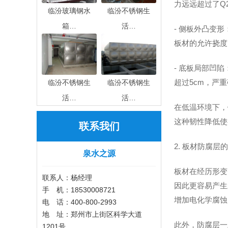
力远远超过了Q
临汾玻璃钢水
临汾不锈钢生
箱…
活…
- 侧板外凸变
板材的允许挠度
- 底板局部凹
超过5cm，严
临汾不锈钢生
临汾不锈钢生
活…
活…
在低温环境下，
这种韧性降低使
联系我们
2. 板材防腐层
泉水之源
板材在经历形变
联系人：杨经理
因此更容易产生
手 机：18530008721
增加电化学腐蚀
电 话：400-800-2993
地 址：郑州市上街区科学大道
此外，防腐层一
1201号