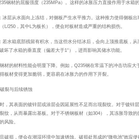
235钢材的屈服强度（235MPa）。这样的冰胀压力直接作用于水箱
形：冰层从水面向上冻结，对侧板产生水平推力。这种推力使得侧板出
（L/250，其中L为板长），便会对板材造成严重的结构损伤。
陷：若水箱底部残留有积水，当这些水分结冰后，会向上顶推底板，从而
重破坏了水箱的垂直度（偏差大于1°），进而影响其储水功能。
钢材的材料性能会明显下降。例如，Q235钢在常温下的冲击功应大于或
得板材变得更加脆弱，更容易在冰胀力的作用下开裂。
的破裂与后续锈蚀
时，其表面的镀锌层或涂层会因延展性不足而出现裂纹。对于镀锌层（厚
裂纹，从而暴露出基板。对于不锈钢板材（如304），其冻胀导致的
的风险。
旦破损，便会在潮湿环境中加速锈蚀。破损处形成的“微电池”效应使