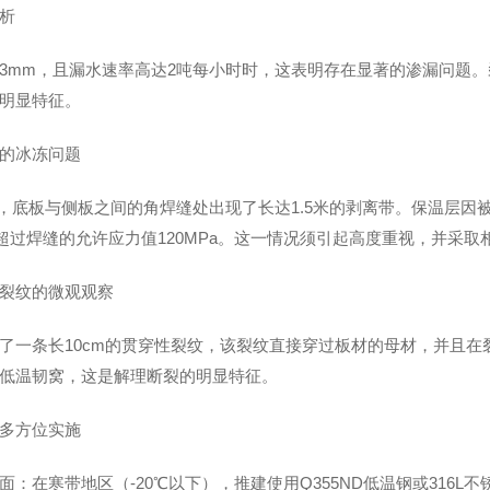
析
3mm，且漏水速率高达2吨每小时时，这表明存在显著的渗漏问题
明显特征。
的冰冻问题
下，底板与侧板之间的角焊缝处出现了长达1.5米的剥离带。保温层
这已超过焊缝的允许应力值120MPa。这一情况须引起高度重视，并采取
裂纹的微观观察
了一条长10cm的贯穿性裂纹，该裂纹直接穿过板材的母材，并且
低温韧窝，这是解理断裂的明显特征。
多方位实施
：在寒带地区（-20℃以下），推建使用Q355ND低温钢或316L不