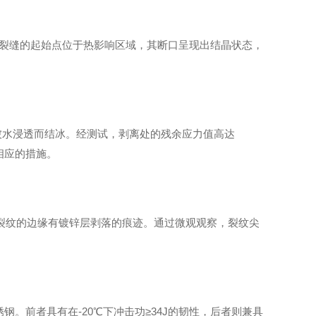
。裂缝的起始点位于热影响区域，其断口呈现出结晶状态，
因被水浸透而结冰。经测试，剥离处的残余应力值高达
相应的措施。
在裂纹的边缘有镀锌层剥落的痕迹。通过微观观察，裂纹尖
锈钢。前者具有在-20℃下冲击功≥34J的韧性，后者则兼具