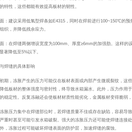
的特性，这些都能有效提高板材的韧性。
面：建议采用低氢型焊条如E4315，同时在焊前进行100~150℃
组织，并降低残余应力。
面：在焊缝两侧增设宽度为100mm、厚度≥6mm的加强肋。这样
%显著降低至5%以下。
与焊缝的具体影响
初期，冻胀产生的压力可能仅在板材表面或内部产生微观裂纹，这
降低板材的整体强度与密封性，终导致水箱漏水。此外，压力作用
的稳定性。反复冻融还会使板材材质性能劣化，金属板材变得脆弱
冻胀压力集中在焊缝部位时，若焊缝质量不佳或存在缺陷，容易导
严重时甚至可能引发水箱破裂。强大的冻胀压力还可能使焊缝连接
外，冻胀过程可能破坏焊缝表面的防护层，加速焊缝的腐蚀。