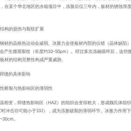
例如，在某个华北地区的水箱项目中，冻胀后仅三年内，板材的锈蚀厚度
微观结构的损伤与裂纹扩展
钢材的晶格热运动会减弱。冰胀力会使板材内部的位错（晶体缺陷
会产生微观裂纹（长度约10~50μm）。经过多次冻融循环后，这
，对板材的结构完整性构成严重威胁。
箱焊缝的具体影响
的脆性断裂与热影响区的薄弱性
温相变，焊缝热影响区（HAZ）的组织会变得粗大，形成魏氏体组
0℃时冲击功可能小于10J），成为冻胀破裂的薄弱环节。冰胀力作
~30cm。