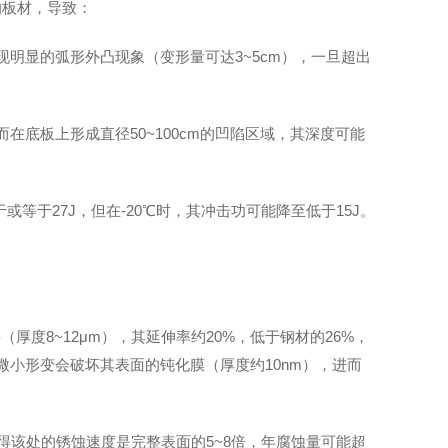
的板材，导致：
现明显的弧形外凸现象（变形量可达3~5cm），一旦超出
在底板上形成直径50~100cm的凹陷区域，其深度可能
等于27J，但在-20℃时，其冲击功可能降至低于15J。
度8~12μm），其延伸率约20%，低于钢材的26%，
微小形变会破坏其表面的钝化膜（厚度约10nm），进而
得该处的锈蚀速度是完整表面的5~8倍，年腐蚀量可能超